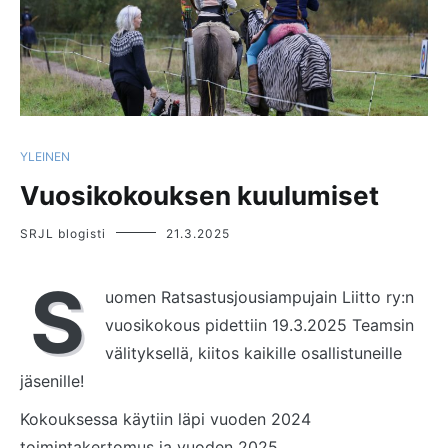
YLEINEN
Vuosikokouksen kuulumiset
SRJL blogisti
21.3.2025
S
uomen Ratsastusjousiampujain Liitto ry:n
vuosikokous pidettiin 19.3.2025 Teamsin
välityksellä, kiitos kaikille osallistuneille
jäsenille!
Kokouksessa käytiin läpi vuoden 2024
toimintakertomus ja vuoden 2025