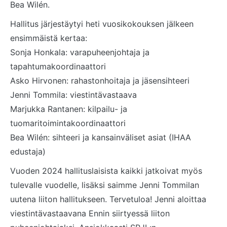
Bea Wilén.
Hallitus järjestäytyi heti vuosikokouksen jälkeen
ensimmäistä kertaa:
Sonja Honkala: varapuheenjohtaja ja
tapahtumakoordinaattori
Asko Hirvonen: rahastonhoitaja ja jäsensihteeri
Jenni Tommila: viestintävastaava
Marjukka Rantanen: kilpailu- ja
tuomaritoimintakoordinaattori
Bea Wilén: sihteeri ja kansainväliset asiat (IHAA
edustaja)
Vuoden 2024 hallituslaisista kaikki jatkoivat myös
tulevalle vuodelle, lisäksi saimme Jenni Tommilan
uutena liiton hallitukseen. Tervetuloa! Jenni aloittaa
viestintävastaavana Ennin siirtyessä liiton