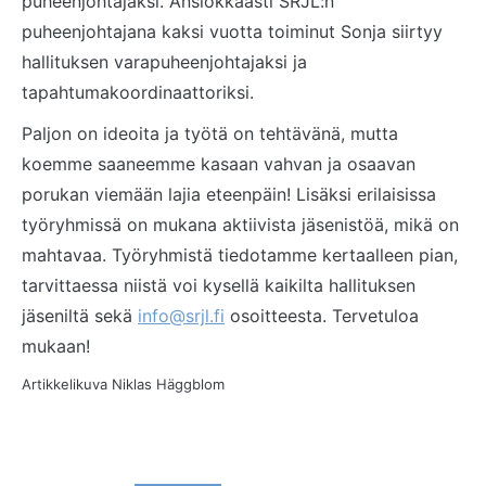
puheenjohtajaksi. Ansiokkaasti SRJL:n
puheenjohtajana kaksi vuotta toiminut Sonja siirtyy
hallituksen varapuheenjohtajaksi ja
tapahtumakoordinaattoriksi.
Paljon on ideoita ja työtä on tehtävänä, mutta
koemme saaneemme kasaan vahvan ja osaavan
porukan viemään lajia eteenpäin! Lisäksi erilaisissa
työryhmissä on mukana aktiivista jäsenistöä, mikä on
mahtavaa. Työryhmistä tiedotamme kertaalleen pian,
tarvittaessa niistä voi kysellä kaikilta hallituksen
jäseniltä sekä
info@srjl.fi
osoitteesta. Tervetuloa
mukaan!
Artikkelikuva Niklas Häggblom