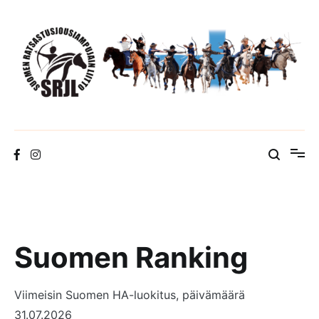
Skip
to
content
Suomen Ratsastusjousiampujain Liitto ry
Suomen Ranking
Viimeisin Suomen HA-luokitus, päivämäärä
31.07.2026