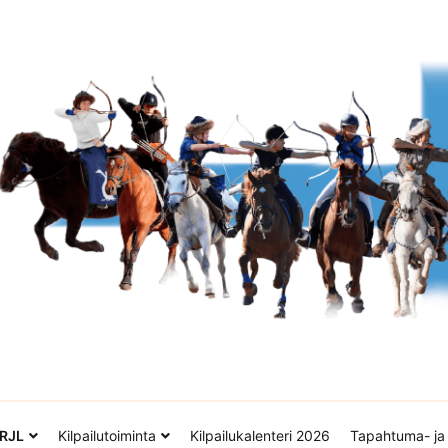
tto ry
RJL
Kilpailutoiminta
Kilpailukalenteri 2026
Tapahtuma- ja 