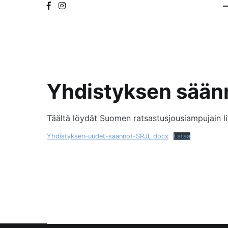
Yhdistyksen sään
Täältä löydät Suomen ratsastusjousiampujain lii
Yhdistyksen-uudet-saannot-SRJL.docx
Lataa