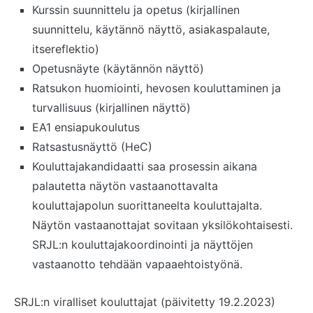
Kurssin suunnittelu ja opetus (kirjallinen
suunnittelu, käytännö näyttö, asiakaspalaute,
itsereflektio)
Opetusnäyte (käytännön näyttö)
Ratsukon huomiointi, hevosen kouluttaminen ja
turvallisuus (kirjallinen näyttö)
EA1 ensiapukoulutus
Ratsastusnäyttö (HeC)
Kouluttajakandidaatti saa prosessin aikana
palautetta näytön vastaanottavalta
kouluttajapolun suorittaneelta kouluttajalta.
Näytön vastaanottajat sovitaan yksilökohtaisesti.
SRJL:n kouluttajakoordinointi ja näyttöjen
vastaanotto tehdään vapaaehtoistyönä.
SRJL:n viralliset kouluttajat (päivitetty 19.2.2023)