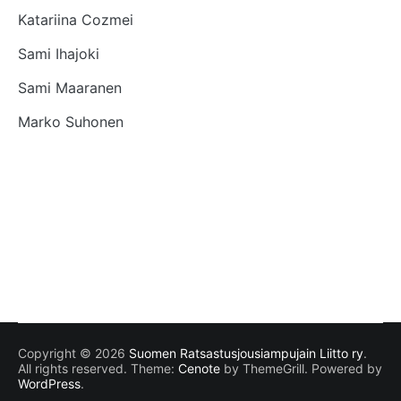
Katariina Cozmei
Sami Ihajoki
Sami Maaranen
Marko Suhonen
Copyright © 2026
Suomen Ratsastusjousiampujain Liitto ry
.
All rights reserved. Theme:
Cenote
by ThemeGrill. Powered by
WordPress
.