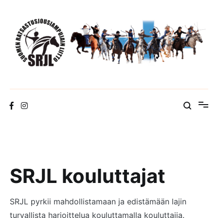
Skip
to
content
Suomen Ratsastusjousiampujain Liitto ry
SRJL kouluttajat
SRJL pyrkii mahdollistamaan ja edistämään lajin
turvallista harjoittelua kouluttamalla kouluttajia.