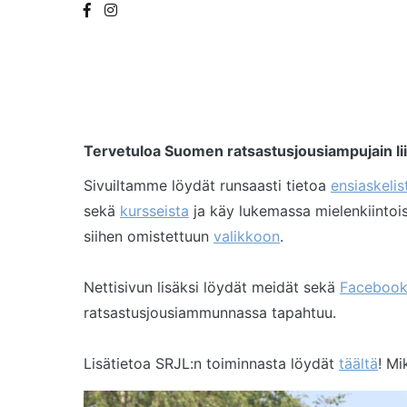
Tervetuloa Suomen ratsastusjousiampujain liiton
Sivuiltamme löydät runsaasti tietoa
ensiaskelis
sekä
kursseista
ja käy lukemassa mielenkiintoi
siihen omistettuun
valikkoon
.
Nettisivun lisäksi löydät meidät sekä
Facebook
ratsastusjousiammunnassa tapahtuu.
Lisätietoa SRJL:n toiminnasta löydät
täältä
! Mi