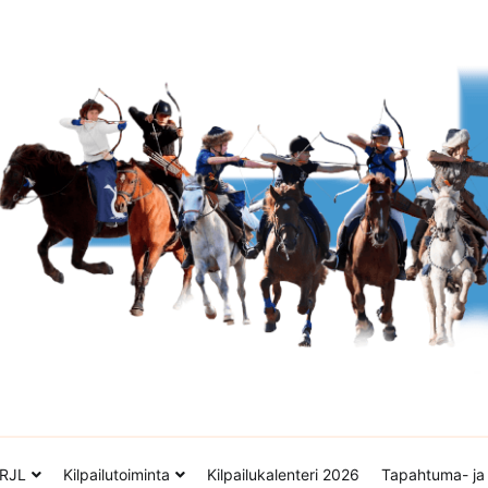
tto ry
RJL
Kilpailutoiminta
Kilpailukalenteri 2026
Tapahtuma- ja 