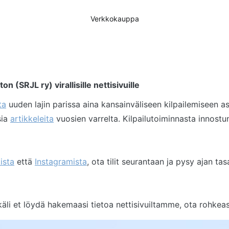
Verkkokauppa
 (SRJL ry) virallisille nettisivuille
ta
uuden lajin parissa aina kansainväliseen kilpailemiseen a
sia
artikkeleita
vuosien varrelta. Kilpailutoiminnasta innost
ista
että
Instagramista
, ota tilit seurantaan ja pysy ajan t
käli et löydä hakemaasi tietoa nettisivuiltamme, ota rohkea