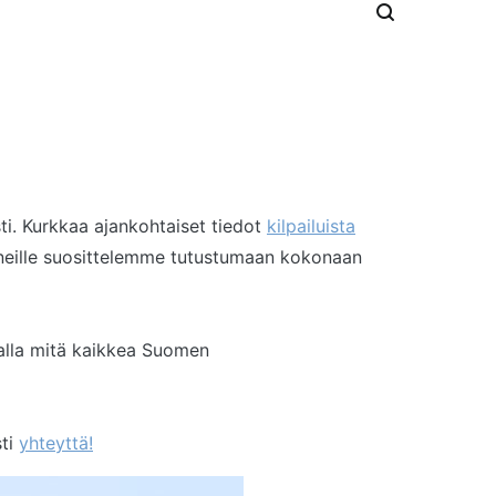
sti. Kurkkaa ajankohtaiset tiedot
kilpailuista
uneille suosittelemme tutustumaan kokonaan
asalla mitä kaikkea Suomen
sti
yhteyttä!