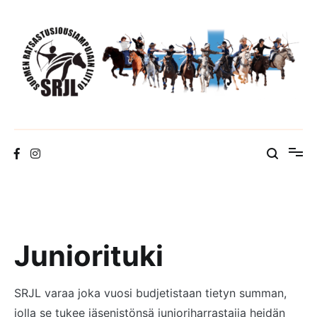
Skip
to
content
Suomen Ratsastusjousiampujain Liitto ry
Juniorituki
SRJL varaa joka vuosi budjetistaan tietyn summan,
jolla se tukee jäsenistönsä junioriharrastajia heidän