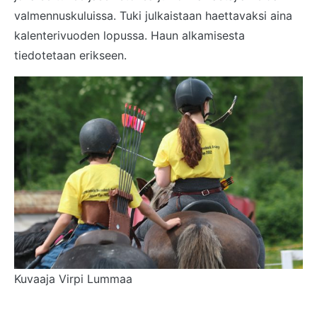
valmennuskuluissa. Tuki julkaistaan haettavaksi aina
kalenterivuoden lopussa. Haun alkamisesta
tiedotetaan erikseen.
Kuvaaja Virpi Lummaa