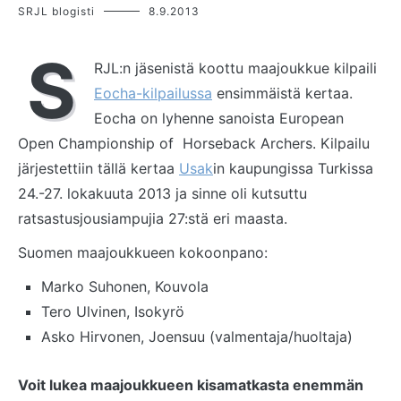
SRJL blogisti
8.9.2013
S
RJL:n jäsenistä koottu maajoukkue kilpaili
Eocha-kilpailussa
ensimmäistä kertaa.
Eocha on lyhenne sanoista European
Open Championship of Horseback Archers. Kilpailu
järjestettiin tällä kertaa
Usak
in kaupungissa Turkissa
24.-27. lokakuuta 2013 ja sinne oli kutsuttu
ratsastusjousiampujia 27:stä eri maasta.
Suomen maajoukkueen kokoonpano:
Marko Suhonen, Kouvola
Tero Ulvinen, Isokyrö
Asko Hirvonen, Joensuu (valmentaja/huoltaja)
Voit lukea maajoukkueen kisamatkasta enemmän