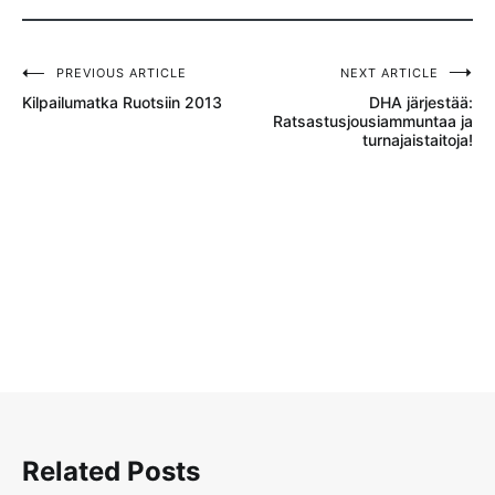
PREVIOUS ARTICLE
NEXT ARTICLE
Artikkelien
Kilpailumatka Ruotsiin 2013
DHA järjestää:
selaus
Ratsastusjousiammuntaa ja
turnajaistaitoja!
Related Posts