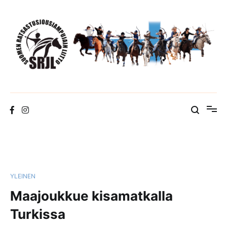
Skip
to
content
Suomen Ratsastusjousiampujain Liitto ry
YLEINEN
Maajoukkue kisamatkalla
Turkissa