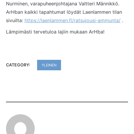
Nurminen, varapuheenjohtajana Valtteri Männikkö.
ArHban kaikki tapahtumat löydät Laenlammen tilan
sivuilta:
https://laenlammen.fi/ratsujousi-ammunta/
.
Lämpimästi tervetuloa lajiin mukaan ArHba!
CATEGORY:
YLEINEN