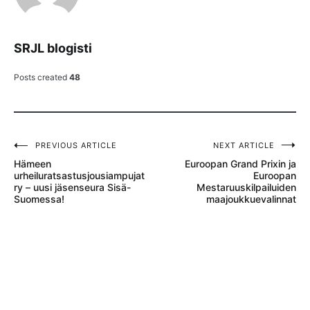
SRJL blogisti
Posts created
48
PREVIOUS ARTICLE
NEXT ARTICLE
Artikkelien
Hämeen
Euroopan Grand Prixin ja
selaus
urheiluratsastusjousiampujat
Euroopan
ry – uusi jäsenseura Sisä-
Mestaruuskilpailuiden
Suomessa!
maajoukkuevalinnat