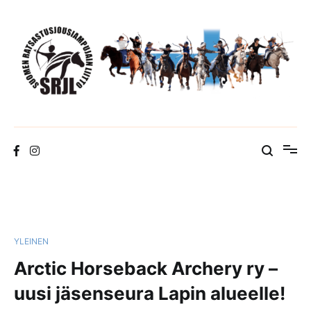
Skip
to
content
Suomen Ratsastusjousiampujain Liitto ry
YLEINEN
Arctic Horseback Archery ry –
uusi jäsenseura Lapin alueelle!