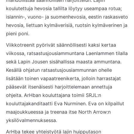
mahdollistaa säännöllisen harjoittelun. Lajiin
koulutettuja hevosia tallilta löytyy useampaa rotua;
islannin-, vuono- ja suomenhevosia, eestin raskasveto
hevosia, liettuan kylmäverisiä, ruotsin kylmäverinen ja
pieni poni.
Viikkotreenit pyörivät säännöllisesti kaksi kertaa
viikossa, ratsastusjousiammuntana Laenlammen tilalla
sekä Lapin Jousen sisähallissa maasta ammuntana.
Kesällä ohjatun ratsastusjousiammunnan ohelle
lisätään toinen vapaatreenikerta, jolloin harrastajat
pääsevät itsenäisesti harjoittelemaan annettuja
ohjeita. ArHban kouluttajana toimii SRJL:n
kouluttajakanditaatti Eva Nurminen. Eva on kilpaillut
maajoukkueessa ja treenaa itse North Arrow:n
yksilövalmennuksessa.
ArHba tekee yhteistyötä lajin huipputason