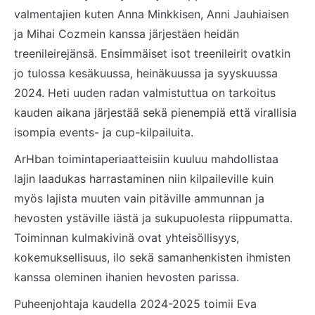
valmentajien kuten Anna Minkkisen, Anni Jauhiaisen
ja Mihai Cozmein kanssa järjestäen heidän
treenileirejänsä. Ensimmäiset isot treenileirit ovatkin
jo tulossa kesäkuussa, heinäkuussa ja syyskuussa
2024. Heti uuden radan valmistuttua on tarkoitus
kauden aikana järjestää sekä pienempiä että virallisia
isompia events- ja cup-kilpailuita.
ArHban toimintaperiaatteisiin kuuluu mahdollistaa
lajin laadukas harrastaminen niin kilpaileville kuin
myös lajista muuten vain pitäville ammunnan ja
hevosten ystäville iästä ja sukupuolesta riippumatta.
Toiminnan kulmakivinä ovat yhteisöllisyys,
kokemuksellisuus, ilo sekä samanhenkisten ihmisten
kanssa oleminen ihanien hevosten parissa.
Puheenjohtaja kaudella 2024-2025 toimii Eva