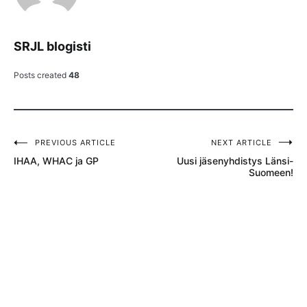
SRJL blogisti
Posts created
48
PREVIOUS ARTICLE
NEXT ARTICLE
Artikkelien
IHAA, WHAC ja GP
Uusi jäsenyhdistys Länsi-
selaus
Suomeen!