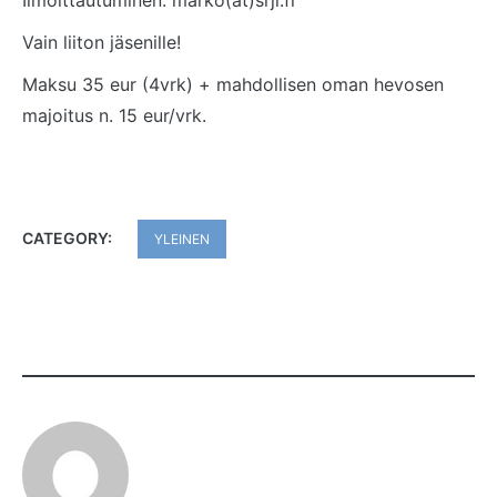
I
lmoittautuminen: marko(ät)srjl.fi
Vain liiton jäsenille!
Maksu 35 eur (4vrk) + mahdollisen oman hevosen
majoitus n. 15 eur/vrk.
CATEGORY:
YLEINEN