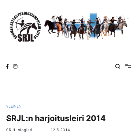
Skip
to
content
Suomen Ratsastusjousiampujain Liitto ry
YLEINEN
SRJL:n harjoitusleiri 2014
SRJL blogisti
12.5.2014