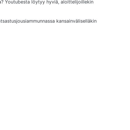
 Youtubesta löytyy hyviä, aloittelijoillekin
ratsastusjousiammunnassa kansainväliselläkin