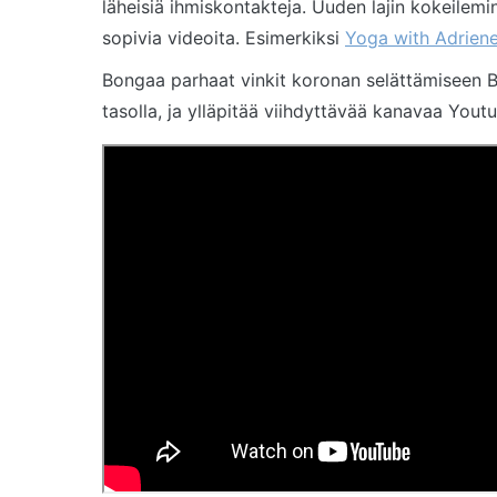
läheisiä ihmiskontakteja. Uuden lajin kokeilemin
sopivia videoita. Esimerkiksi
Yoga with Adrien
Bongaa parhaat vinkit koronan selättämiseen Be
tasolla, ja ylläpitää viihdyttävää kanavaa Yout