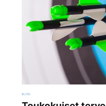
BLOGI
Toukokuiset terve