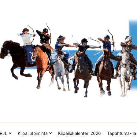
tto ry
RJL
Kilpailutoiminta
Kilpailukalenteri 2026
Tapahtuma- ja 