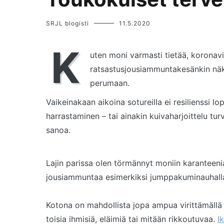
SRJL blogisti
11.5.2020
K
uten moni varmasti tietää, koronavi
ratsastusjousiammuntakesänkin näky
perumaan.
Vaikeinakaan aikoina sotureilla ei resilienssi 
harrastaminen – tai ainakin kuivaharjoittelu tur
sanoa.
Lajin parissa olen törmännyt moniin karanteeni
jousiammuntaa esimerkiksi jumppakuminauhalla, 
Kotona on mahdollista jopa ampua virittämällä 
toisia ihmisiä, eläimiä tai mitään rikkoutuvaa.
I