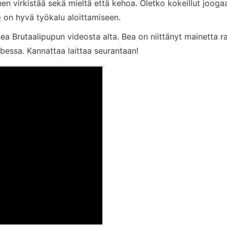
en virkistää sekä mieltä että kehoa. Oletko kokeillut joogaa?
e
on hyvä työkalu aloittamiseen.
a Brutaalipupun videosta alta. Bea on niittänyt mainetta 
ubessa. Kannattaa laittaa seurantaan!