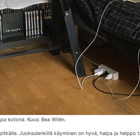
jopa kotona.
Kuva: Bea Wilén.
itkälle. Juoksulenkillä käyminen on hyvä, halpa ja helppo t