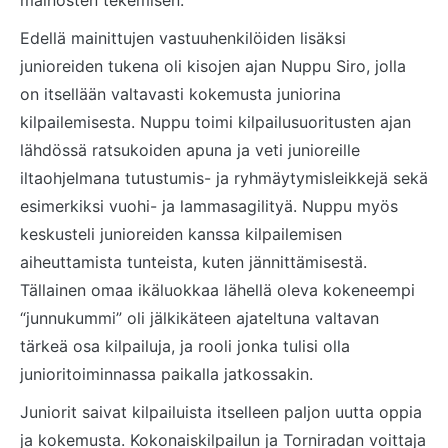
mainosten tekemisen.
Edellä mainittujen vastuuhenkilöiden lisäksi
junioreiden tukena oli kisojen ajan Nuppu Siro, jolla
on itsellään valtavasti kokemusta juniorina
kilpailemisesta. Nuppu toimi kilpailusuoritusten ajan
lähdössä ratsukoiden apuna ja veti junioreille
iltaohjelmana tutustumis- ja ryhmäytymisleikkejä sekä
esimerkiksi vuohi- ja lammasagilityä. Nuppu myös
keskusteli junioreiden kanssa kilpailemisen
aiheuttamista tunteista, kuten jännittämisestä.
Tällainen omaa ikäluokkaa lähellä oleva kokeneempi
“junnukummi” oli jälkikäteen ajateltuna valtavan
tärkeä osa kilpailuja, ja rooli jonka tulisi olla
junioritoiminnassa paikalla jatkossakin.
Juniorit saivat kilpailuista itselleen paljon uutta oppia
ja kokemusta. Kokonaiskilpailun ja Torniradan voittaja