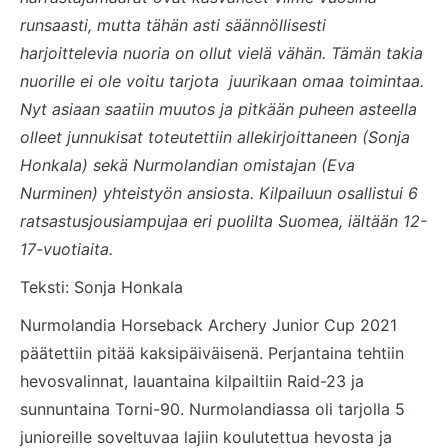
runsaasti, mutta tähän asti säännöllisesti
harjoittelevia nuoria on ollut vielä vähän. Tämän takia
nuorille ei ole voitu tarjota juurikaan omaa toimintaa.
Nyt asiaan saatiin muutos ja pitkään puheen asteella
olleet junnukisat toteutettiin allekirjoittaneen (Sonja
Honkala) sekä Nurmolandian omistajan (Eva
Nurminen) yhteistyön ansiosta. Kilpailuun osallistui 6
ratsastusjousiampujaa eri puolilta Suomea, iältään 12-
17-vuotiaita.
Teksti: Sonja Honkala
Nurmolandia Horseback Archery Junior Cup 2021
päätettiin pitää kaksipäiväisenä. Perjantaina tehtiin
hevosvalinnat, lauantaina kilpailtiin Raid-23 ja
sunnuntaina Torni-90. Nurmolandiassa oli tarjolla 5
junioreille soveltuvaa lajiin koulutettua hevosta ja