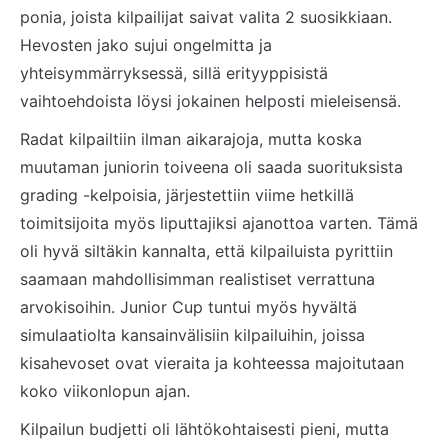
ponia, joista kilpailijat saivat valita 2 suosikkiaan.
Hevosten jako sujui ongelmitta ja
yhteisymmärryksessä, sillä erityyppisistä
vaihtoehdoista löysi jokainen helposti mieleisensä.
Radat kilpailtiin ilman aikarajoja, mutta koska
muutaman juniorin toiveena oli saada suorituksista
grading -kelpoisia, järjestettiin viime hetkillä
toimitsijoita myös liputtajiksi ajanottoa varten. Tämä
oli hyvä siltäkin kannalta, että kilpailuista pyrittiin
saamaan mahdollisimman realistiset verrattuna
arvokisoihin. Junior Cup tuntui myös hyvältä
simulaatiolta kansainvälisiin kilpailuihin, joissa
kisahevoset ovat vieraita ja kohteessa majoitutaan
koko viikonlopun ajan.
Kilpailun budjetti oli lähtökohtaisesti pieni, mutta