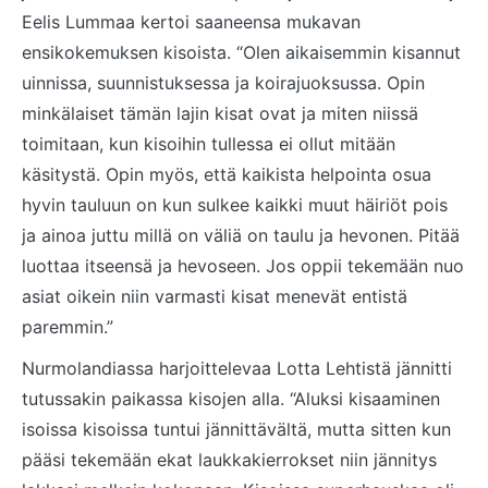
Eelis Lummaa kertoi saaneensa mukavan
ensikokemuksen kisoista. “Olen aikaisemmin kisannut
uinnissa, suunnistuksessa ja koirajuoksussa. Opin
minkälaiset tämän lajin kisat ovat ja miten niissä
toimitaan, kun kisoihin tullessa ei ollut mitään
käsitystä. Opin myös, että kaikista helpointa osua
hyvin tauluun on kun sulkee kaikki muut häiriöt pois
ja ainoa juttu millä on väliä on taulu ja hevonen. Pitää
luottaa itseensä ja hevoseen. Jos oppii tekemään nuo
asiat oikein niin varmasti kisat menevät entistä
paremmin.”
Nurmolandiassa harjoittelevaa Lotta Lehtistä jännitti
tutussakin paikassa kisojen alla. “Aluksi kisaaminen
isoissa kisoissa tuntui jännittävältä, mutta sitten kun
pääsi tekemään ekat laukkakierrokset niin jännitys