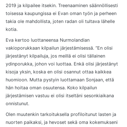
2019 ja kilpailee itsekin. Treenaaminen säännöllisesti
toisessa kaupungissa ei Evan oman työn ja perheen
takia ole mahdollista, joten radan oli tultava lähelle
kotia.
Eva kertoo luottaneensa Nurmolandian
vakioporukkaan kilpailun järjestämisessä. ”En olisi
järjestänyt kilpailuja, jos meillä ei olisi tällainen
ydinporukka, johon voi luottaa. Enkä olisi järjestänyt
kisoja yksin, koska en olisi osannut ottaa kaikkea
huomioon. Mutta pystyin luottamaan Sonjaan, että
hän hoitaa oman osuutensa. Koko kilpailun
järjestämisen vastuu ei olisi itseltäni sesonkiaikana
onnistunut.
Olen muutenkin tarkoituksella profiloitunut lasten ja
nuorten paikaksi, ja hevoset sekä oma kokemukseni