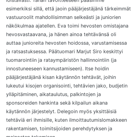
loistavasti. Tähän tavoitteeseen pääsimme
esimerkiksi sillä, että jaoin pääjärjestäjänä tärkeimmät
vastuuroolit mahdollisimman selkeästi ja juniorien
näkökulmaa ajatellen. Eva toimi hevosten omistajana
hevosvastaavana, ja hänen ainoa tehtävänsä oli
auttaa junioreita hevosten hoidossa, varustamisessa
ja ratsastuksessa. Päätuomari Marjut Siro keskittyi
tuomarointiin ja rataympäristön hallinnointiin (ja
innostuneeseen kannustamiseen). Itse hoidin
pääjärjestäjänä kisan käytännön tehtävät, joihin
lukeutui kisojen organisointi, tehtävien jako, budjetin
ylläpitäminen, aikataulutus, palkintojen ja
sponsoreiden hankinta sekä kilpailun aikana
käytännön järjestelyt. Delegoin myös yksittäisiä
tehtäviä eri ihmisille, kuten ilmoittautumislomakkeen
rakentamisen, toimitsijoiden perehdytyksen ja