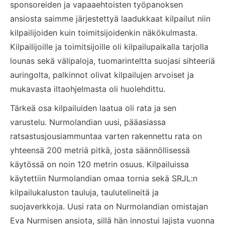
sponsoreiden ja vapaaehtoisten työpanoksen
ansiosta saimme järjestettyä laadukkaat kilpailut niin
kilpailijoiden kuin toimitsijoidenkin näkökulmasta.
Kilpailijoille ja toimitsijoille oli kilpailupaikalla tarjolla
lounas sekä välipaloja, tuomarinteltta suojasi sihteeriä
auringolta, palkinnot olivat kilpailujen arvoiset ja
mukavasta iltaohjelmasta oli huolehdittu.
Tärkeä osa kilpailuiden laatua oli rata ja sen
varustelu. Nurmolandian uusi, pääasiassa
ratsastusjousiammuntaa varten rakennettu rata on
yhteensä 200 metriä pitkä, josta säännöllisessä
käytössä on noin 120 metrin osuus. Kilpailuissa
käytettiin Nurmolandian omaa tornia sekä SRJL:n
kilpailukaluston tauluja, taulutelineitä ja
suojaverkkoja. Uusi rata on Nurmolandian omistajan
Eva Nurmisen ansiota, sillä hän innostui lajista vuonna