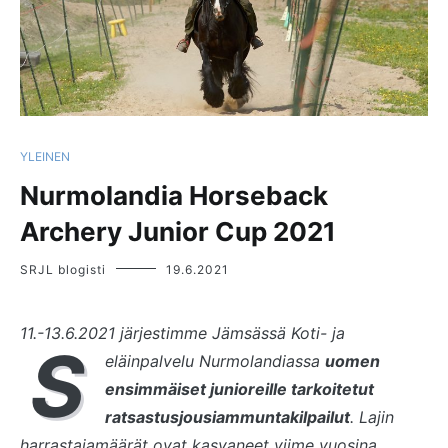
YLEINEN
Nurmolandia Horseback
Archery Junior Cup 2021
SRJL blogisti
19.6.2021
11.-13.6.2021 järjestimme Jämsässä Koti- ja
S
eläinpalvelu Nurmolandiassa
uomen
ensimmäiset junioreille tarkoitetut
ratsastusjousiammuntakilpailut
. Lajin
harrastajamäärät ovat kasvaneet viime vuosina