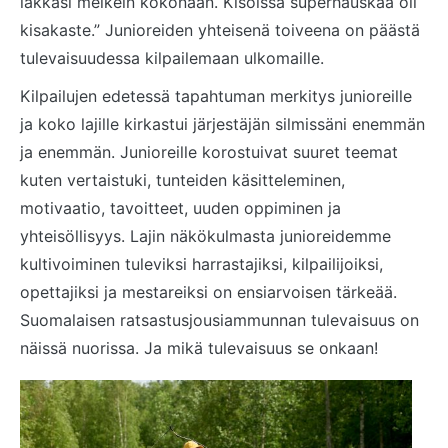
lakkasi melkein kokonaan. Kisoissa superhauskaa oli
kisakaste.” Junioreiden yhteisenä toiveena on päästä
tulevaisuudessa kilpailemaan ulkomaille.
Kilpailujen edetessä tapahtuman merkitys junioreille
ja koko lajille kirkastui järjestäjän silmissäni enemmän
ja enemmän. Junioreille korostuivat suuret teemat
kuten vertaistuki, tunteiden käsitteleminen,
motivaatio, tavoitteet, uuden oppiminen ja
yhteisöllisyys. Lajin näkökulmasta junioreidemme
kultivoiminen tuleviksi harrastajiksi, kilpailijoiksi,
opettajiksi ja mestareiksi on ensiarvoisen tärkeää.
Suomalaisen ratsastusjousiammunnan tulevaisuus on
näissä nuorissa. Ja mikä tulevaisuus se onkaan!