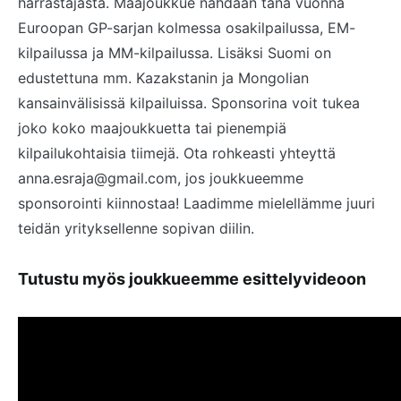
harrastajasta. Maajoukkue nähdään tänä vuonna
Euroopan GP-sarjan kolmessa osakilpailussa, EM-
kilpailussa ja MM-kilpailussa. Lisäksi Suomi on
edustettuna mm. Kazakstanin ja Mongolian
kansainvälisissä kilpailuissa. Sponsorina voit tukea
joko koko maajoukkuetta tai pienempiä
kilpailukohtaisia tiimejä. Ota rohkeasti yhteyttä
anna.esraja@gmail.com, jos joukkueemme
sponsorointi kiinnostaa! Laadimme mielellämme juuri
teidän yrityksellenne sopivan diilin.
Tutustu myös joukkueemme esittelyvideoon