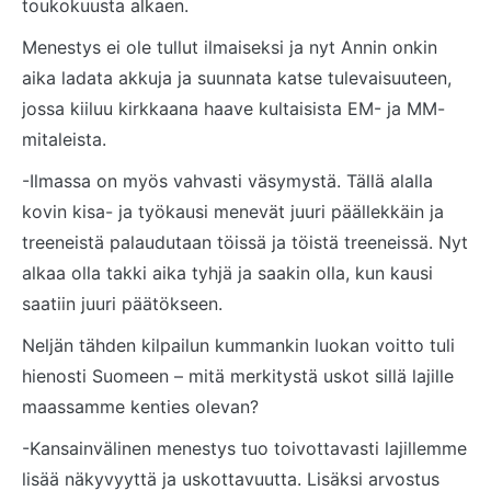
toukokuusta alkaen.
Menestys ei ole tullut ilmaiseksi ja nyt Annin onkin
aika ladata akkuja ja suunnata katse tulevaisuuteen,
jossa kiiluu kirkkaana haave kultaisista EM- ja MM-
mitaleista.
-Ilmassa on myös vahvasti väsymystä. Tällä alalla
kovin kisa- ja työkausi menevät juuri päällekkäin ja
treeneistä palaudutaan töissä ja töistä treeneissä. Nyt
alkaa olla takki aika tyhjä ja saakin olla, kun kausi
saatiin juuri päätökseen.
Neljän tähden kilpailun kummankin luokan voitto tuli
hienosti Suomeen – mitä merkitystä uskot sillä lajille
maassamme kenties olevan?
-Kansainvälinen menestys tuo toivottavasti lajillemme
lisää näkyvyyttä ja uskottavuutta. Lisäksi arvostus