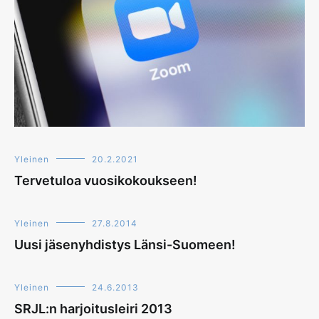
Yleinen
20.2.2021
Tervetuloa vuosikokoukseen!
Yleinen
27.8.2014
Uusi jäsenyhdistys Länsi-Suomeen!
Yleinen
24.6.2013
SRJL:n harjoitusleiri 2013