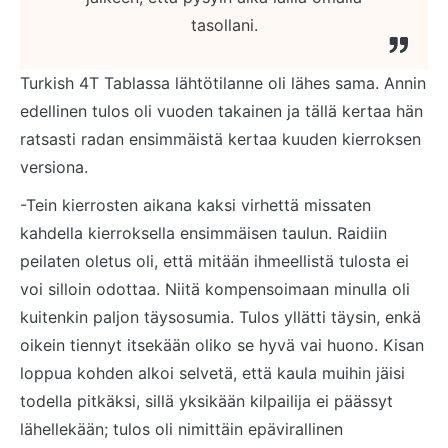
tasollani.
Turkish 4T Tablassa lähtötilanne oli lähes sama. Annin
edellinen tulos oli vuoden takainen ja tällä kertaa hän
ratsasti radan ensimmäistä kertaa kuuden kierroksen
versiona.
-Tein kierrosten aikana kaksi virhettä missaten
kahdella kierroksella ensimmäisen taulun. Raidiin
peilaten oletus oli, että mitään ihmeellistä tulosta ei
voi silloin odottaa. Niitä kompensoimaan minulla oli
kuitenkin paljon täysosumia. Tulos yllätti täysin, enkä
oikein tiennyt itsekään oliko se hyvä vai huono. Kisan
loppua kohden alkoi selvetä, että kaula muihin jäisi
todella pitkäksi, sillä yksikään kilpailija ei päässyt
lähellekään; tulos oli nimittäin epävirallinen