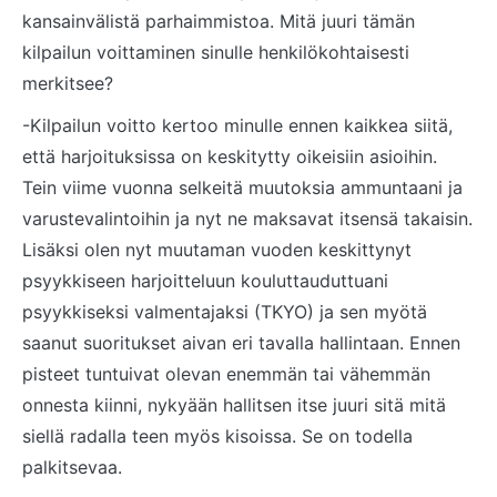
kansainvälistä parhaimmistoa. Mitä juuri tämän
kilpailun voittaminen sinulle henkilökohtaisesti
merkitsee?
-Kilpailun voitto kertoo minulle ennen kaikkea siitä,
että harjoituksissa on keskitytty oikeisiin asioihin.
Tein viime vuonna selkeitä muutoksia ammuntaani ja
varustevalintoihin ja nyt ne maksavat itsensä takaisin.
Lisäksi olen nyt muutaman vuoden keskittynyt
psyykkiseen harjoitteluun kouluttauduttuani
psyykkiseksi valmentajaksi (TKYO) ja sen myötä
saanut suoritukset aivan eri tavalla hallintaan. Ennen
pisteet tuntuivat olevan enemmän tai vähemmän
onnesta kiinni, nykyään hallitsen itse juuri sitä mitä
siellä radalla teen myös kisoissa. Se on todella
palkitsevaa.