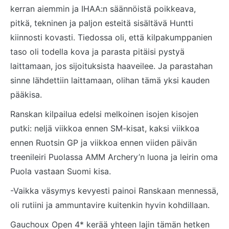
kerran aiemmin ja IHAA:n säännöistä poikkeava,
pitkä, tekninen ja paljon esteitä sisältävä Huntti
kiinnosti kovasti. Tiedossa oli, että kilpakumppanien
taso oli todella kova ja parasta pitäisi pystyä
laittamaan, jos sijoituksista haaveilee. Ja parastahan
sinne lähdettiin laittamaan, olihan tämä yksi kauden
pääkisa.
Ranskan kilpailua edelsi melkoinen isojen kisojen
putki: neljä viikkoa ennen SM-kisat, kaksi viikkoa
ennen Ruotsin GP ja viikkoa ennen viiden päivän
treenileiri Puolassa AMM Archery’n luona ja leirin oma
Puola vastaan Suomi kisa.
-Vaikka väsymys kevyesti painoi Ranskaan mennessä,
oli rutiini ja ammuntavire kuitenkin hyvin kohdillaan.
Gauchoux Open 4* kerää yhteen lajin tämän hetken