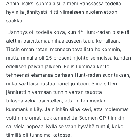
Annin lisäksi suomalaisilla meni Ranskassa todella
hyvin ja jännitystä riitti viimeiseen nuolenvetoon
saakka.
-Jännitys oli todella kova, kun 4* Hunt-radan pisteitä
alettiin päivittämään ihaa.euseen taulu kerrallaan.
Tiesin oman ratani menneen tavallista heikommin,
mutta minulla oli 25 prosentin johto sennuissa kahden
edellisen päivän jälkeen. Eelis Lummaa kertoi
tehneensä elämänsä parhaan Hunt-radan suorituksen,
mikä saattaisi nostaa hänet johtoon. Siinä sitten
jännitettiin varmaan tunnin verran tauotta
tulospalvelua päivitellen, että miten meidän
kummankin käy. Ja niinhän siinä kävi, että molemmat
voitimme omat luokkamme! Ja Suomen GP-tiimikin
sai vielä hopeaa! Kyllä se vaan hyvältä tuntui, koko
tiimillä oli tunnelma katossa.