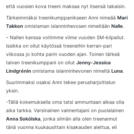
että vuosien kova treeni maksaa nyt itsensä takaisin.
Tärkeimmäksi treenikumppanikseen Anni nimeää
Mari
Takkon
omistaman islanninhevosen nimeltään
Nalle
.
– Nallen kanssa voitimme viime vuoden SM-kilpailut.
Issikka on ollut käytössä treeneihin kerran-pari
viikossa jo kohta parin vuoden ajan. Toinen tärkeä
talven treenikumppani on ollut
Jenny-Jessica
Lindgrénin
omistama islanninhevonen nimeltä
Luna
.
Suurimmaksi osaksi Anni tekee perusharjoittelun
yksin.
-Tällä kokemuksella oma tatsi ammuntaan alkaa olla
aika tarkka. Varsinainen valmentajani on puolalainen
Anna Sokólska
, jonka silmän alla olen treenannut
tänä vuonna kuukausittain kisakauden alettua, eli