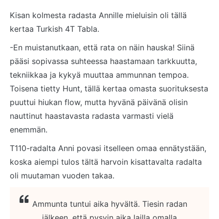
Kisan kolmesta radasta Annille mieluisin oli tällä
kertaa Turkish 4T Tabla.
-En muistanutkaan, että rata on näin hauska! Siinä
pääsi sopivassa suhteessa haastamaan tarkkuutta,
tekniikkaa ja kykyä muuttaa ammunnan tempoa.
Toisena tietty Hunt, tällä kertaa omasta suorituksesta
puuttui hiukan flow, mutta hyvänä päivänä olisin
nauttinut haastavasta radasta varmasti vielä
enemmän.
T110-radalta Anni povasi itselleen omaa ennätystään,
koska aiempi tulos tältä harvoin kisattavalta radalta
oli muutaman vuoden takaa.
Ammunta tuntui aika hyvältä. Tiesin radan
jälkeen, että pysyin aika lailla omalla