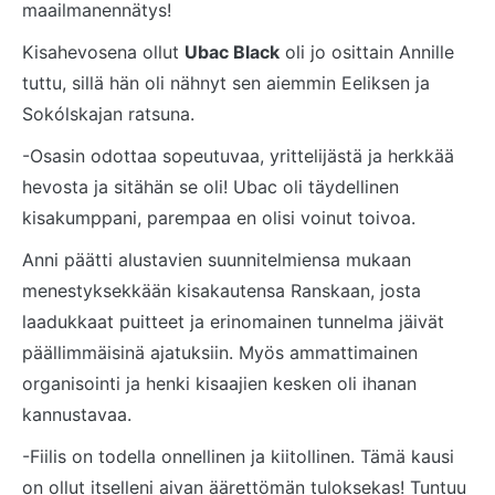
maailmanennätys!
Kisahevosena ollut
Ubac Black
oli jo osittain Annille
tuttu, sillä hän oli nähnyt sen aiemmin Eeliksen ja
Sokólskajan ratsuna.
-Osasin odottaa sopeutuvaa, yrittelijästä ja herkkää
hevosta ja sitähän se oli! Ubac oli täydellinen
kisakumppani, parempaa en olisi voinut toivoa.
Anni päätti alustavien suunnitelmiensa mukaan
menestyksekkään kisakautensa Ranskaan, josta
laadukkaat puitteet ja erinomainen tunnelma jäivät
päällimmäisinä ajatuksiin. Myös ammattimainen
organisointi ja henki kisaajien kesken oli ihanan
kannustavaa.
-Fiilis on todella onnellinen ja kiitollinen. Tämä kausi
on ollut itselleni aivan äärettömän tuloksekas! Tuntuu