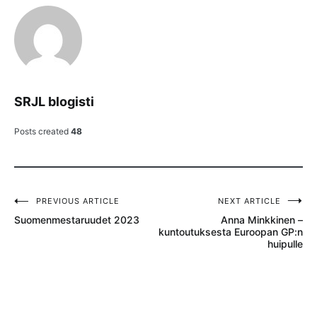
SRJL blogisti
Posts created
48
PREVIOUS ARTICLE
NEXT ARTICLE
Artikkelien
Suomenmestaruudet 2023
Anna Minkkinen –
selaus
kuntoutuksesta Euroopan GP:n
huipulle