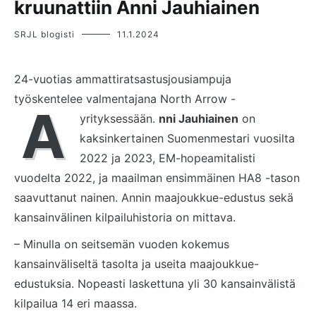
kruunattiin Anni Jauhiainen
SRJL blogisti
11.1.2024
24-vuotias ammattiratsastusjousiampuja
työskentelee valmentajana North Arrow -
A
yrityksessään.
nni Jauhiainen
on
kaksinkertainen Suomenmestari vuosilta
2022 ja 2023, EM-hopeamitalisti
vuodelta 2022, ja maailman ensimmäinen HA8 -tason
saavuttanut nainen. Annin maajoukkue-edustus sekä
kansainvälinen kilpailuhistoria on mittava.
– Minulla on seitsemän vuoden kokemus
kansainväliseltä tasolta ja useita maajoukkue-
edustuksia. Nopeasti laskettuna yli 30 kansainvälistä
kilpailua 14 eri maassa.