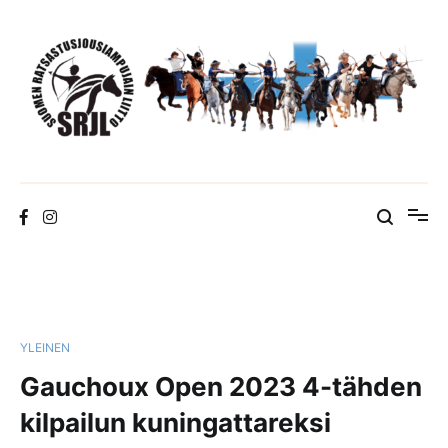
Skip
to
content
Suomen Ratsastusjousiampujain Liitto ry
YLEINEN
Gauchoux Open 2023 4-tähden
kilpailun kuningattareksi