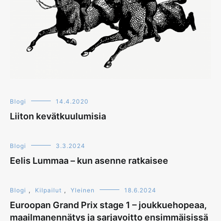
Blogi
14.4.2020
Liiton kevätkuulumisia
Blogi
3.3.2024
Eelis Lummaa – kun asenne ratkaisee
Blogi
,
Kilpailut
,
Yleinen
18.6.2024
Euroopan Grand Prix stage 1 – joukkuehopeaa,
maailmanennätys ja sarjavoitto ensimmäisissä