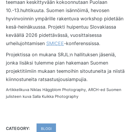
teemaan keskittyvään kokoonnutaan Puolaan
10.-13.huhtikuuta. Suomen isännöimä, hevosen
hyvinvoinnin ympärille rakentuva workshop pidetään
kesä-heinäkuussa. Projekti huipentuu Slovakiassa
keväällä 2026 pidettävässä, vuosittaisessa
urheilujohtamisen
SMICEE
-konferenssissa.
Projektissa on mukana SRJL:n hallituksen jäseniä,
jonka lisäksi tulemme pian hakemaan Suomen
projektitiimiin mukaan teemoihin sitoutuneita ja niistä
kiinnostuneita ratsastusjousiampujia.
Artikkelikuva Niklas Häggblom Photography, ARCH-ed Suomen
julisteen kuva Salla Kuikka Photography
CATEGORY:
BLOGI